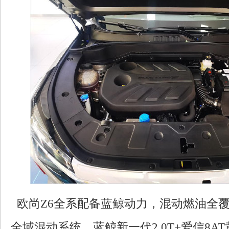
欧尚Z6全系配备蓝鲸动力，混动燃油全覆
全域混动系统、蓝鲸新一代2.0T+爱信8A