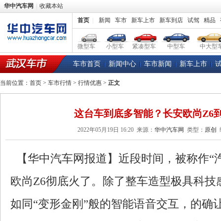
华中汽车网
收藏本站
首页
|
新闻
车市
新车上市
新车到店
试驾
精品
微型车
小型车
紧凑型车
中型车
中大型
车市首页
新闻中心
车市新闻
新车上市
当前位置：
首页
>
车市行情
>
行情优惠
>
正文
这台车到底多智能？长安欧尚Z6
2022年05月19日 16:20
来源：
华中汽车网
类型：
原创
【华中汽车网报道】近段时间，被称作“
欧尚Z6彻底火了。除了整车造型极具科技
如同“变形金刚”般的智能语音交互，的确