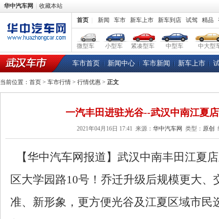
华中汽车网
收藏本站
首页
|
新闻
车市
新车上市
新车到店
试驾
精品
微型车
小型车
紧凑型车
中型车
中大型
车市首页
新闻中心
车市新闻
新车上市
当前位置：
首页
>
车市行情
>
行情优惠
>
正文
一汽丰田进驻光谷--武汉中南江夏
2021年04月16日 17:41
来源：
华中汽车网
类型：
原创
【华中汽车网报道】武汉中南丰田江夏店
区大学园路10号！乔迁升级后规模更大、
准、新形象，更方便光谷及江夏区域市民