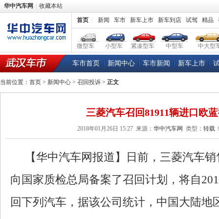
华中汽车网
收藏本站
首页
|
新闻
车市
新车上市
新车到店
试驾
精品
微型车
小型车
紧凑型车
中型车
中大型
车市首页
新闻中心
车市新闻
新车上市
当前位置：
首页
>
新闻中心
>
召回投诉
>
正文
三菱汽车召回81911辆进口欧
2018年01月26日 15:27
来源：
华中汽车网
类型：
转载
【华中汽车网报道】日前，三菱汽车销售
向国家质检总局备案了召回计划，将自201
回下列汽车，据该公司统计，中国大陆地区共