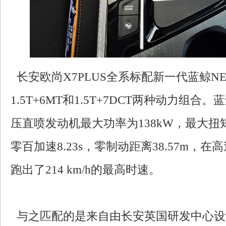
长安欧尚X7PLUS全系标配新一代蓝鲸N
1.5T+6MT和1.5T+7DCT两种动力组合。
压直喷发动机最大功率为138kW，最大扭矩
零百加速8.23s，零制动距离38.57m，
跑出了214 km/h的最高时速。
与之匹配的是来自由长安英国研发中心设