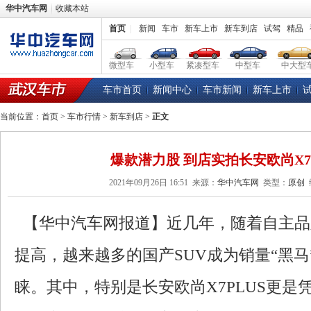
华中汽车网
收藏本站
首页
|
新闻
车市
新车上市
新车到店
试驾
精品
微型车
小型车
紧凑型车
中型车
中大型
车市首页
新闻中心
车市新闻
新车上市
当前位置：
首页
>
车市行情
>
新车到店
>
正文
爆款潜力股 到店实拍长安欧尚X7 
2021年09月26日 16:51
来源：
华中汽车网
类型：
原创
【华中汽车网报道】近几年，随着自主品
提高，越来越多的国产SUV成为销量“黑马
睐。其中，特别是长安欧尚X7PLUS更是