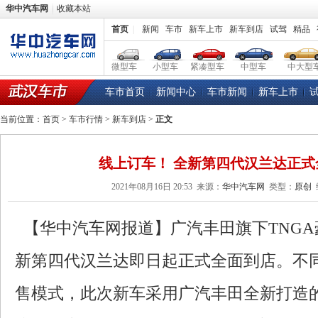
华中汽车网
收藏本站
首页
|
新闻
车市
新车上市
新车到店
试驾
精品
微型车
小型车
紧凑型车
中型车
中大型
车市首页
新闻中心
车市新闻
新车上市
当前位置：
首页
>
车市行情
>
新车到店
>
正文
线上订车！ 全新第四代汉兰达正式
2021年08月16日 20:53
来源：
华中汽车网
类型：
原创
【华中汽车网报道】广汽丰田旗下TNGA
新第四代汉兰达即日起正式全面到店。不
售模式，此次新车采用广汽丰田全新打造