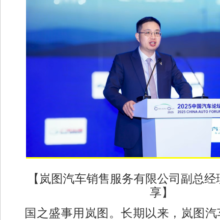
【岚图汽车销售服务有限公司副总经
享】
国之盛事用岚图。长期以来，岚图汽