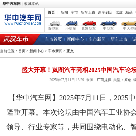
华中汽车网
收藏本站
首页
|
新闻
车市
新车上市
新车到店
试驾
精品
微型车
小型车
紧凑型车
中型车
中大型
车市首页
新闻中心
车市新闻
新车上市
当前位置：
首页
>
新闻中心
>
车市新闻
>
正文
盛大开幕！岚图汽车亮相2025中国汽车论
2025年07月11日 18:29
来源：
厂商提供
类型：
原创
【
华中汽车网
】
2025年
7月11日，202
隆重开幕。本次论坛由中国汽车工业协
领导、行业专家等，共同
围绕电动化、