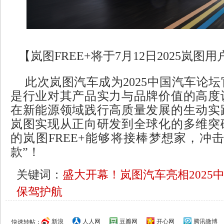
【岚图
FREE+将于7月12日2025岚
此次岚图汽车成为
2025中国汽车论
是行业对其产品实力与品牌价值的高度
在新能源领域践行高质量发展的生动实
岚图实现从正向研发到全球化的多维突
的岚图
FREE+能够将接棒梦想家，冲
款”！
关键词：
盛大开幕！岚图汽车亮相2025
保驾护航
新浪
人人网
豆瓣网
开心网
腾讯微博
快速转帖：