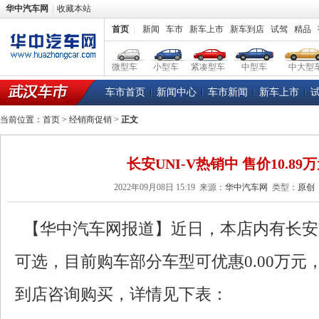
华中汽车网
收藏本站
首页
|
新闻
车市
新车上市
新车到店
试驾
精品
微型车
小型车
紧凑型车
中型车
中大型
车市首页
新闻中心
车市新闻
新车上市
当前位置：
首页
>
经销商促销
>
正文
长安UNI-V热销中 售价10.89
2022年09月08日 15:19
来源：
华中汽车网
类型：
原创
【华中汽车网报道】近日，本店内有长安U
可选，目前购车部分车型可优惠0.00万元
到店咨询购买，详情见下表：