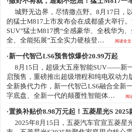
·撒野不将就，通勤不憋屈！猛士M817一
城野无边界，尽情撒点野。8月17日，以
的猛士M817上市发布会在成都盛大举行。
SUV”猛士M817携“全感豪华、全栈华为
全、全能拓展”五全实力硬核登…
阅读全文
·新一代智己LS6预售惊爆价20.99万起
8月15日，超级大五座智能SUV——新
启预售，重磅推出超级增程和纯电双动力
全新换代力作，新一代智己LS6融合全新
字底盘、全新一代的颠覆性智能体…
阅读
·置换补贴价8.98万元起！五菱星光S 2025
2025年8月15日，五菱汽车官宣五菱星光