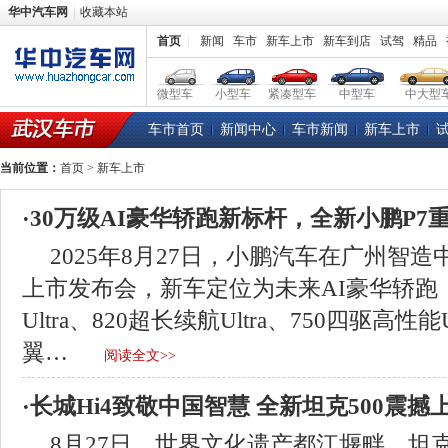
华中汽车网
收藏本站
首页
|
新闻
车市
新车上市
新车到店
试驾
精品
微型车
小型车
紧凑型车
中型车
中大型
车市首页
新闻中心
车市新闻
新车上市
当前位置：
首页
> 新车上市
·30万级AI豪华轿跑新标杆，全新小鹏P7
2025年8月27日，小鹏汽车在广州智造
上市发布会，新车定位为未来AI豪华轿跑，
Ultra、820超长续航Ultra、750四驱高性能
翼…
阅读全文>>
·长城Hi4致敬中国智慧 全新坦克500震撼
8月27日，世界文化遗产都江堰畔，坦